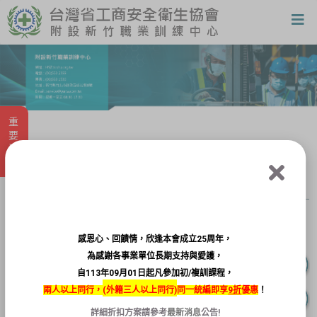
重要消息
個人會員登入
感恩心、回饋情，欣逢本會成立25周年，
為感謝各事業單位長期支持與愛護，
自113年09月01日起凡參加初/複訓課程，
兩人以上同行，
(
外籍三人以上同行)
同一統編即享
9折
優惠
！
詳細折扣方案請參考
最新消息
公告!