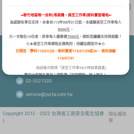
⇝新竹地區唯一自有(堆高機、高空工作車)術科實習場地⇜
為感謝各單位支持，本會自
113
年
08
月
01
日
起
，本國籍
高空
工作
車
每人
8000
元
，
凡
一次報名
10
位者
，
即享
每人
優惠
價
7500
元
，
期盼您繼續支持與鼓勵！
☆★高空工作車課程反應熱烈，持續加開班中★☆
日間班：學科115/07/28，術科實習115/07/29或30，
術科測驗
新竹縣竹北市縣政五街32巷8號1樓
115/07/31
03-5532399、 03-5531597
結訓後可取得「高空工作車16小時結業證書」
歡迎大家報名參訓！請點選「
初訓課程
」線上報名！
03-5531530
service@yurta.com.tw
關閉
Copyright 2012 - 2022 台灣省工商安全衛生協會
隱私權政
|
策