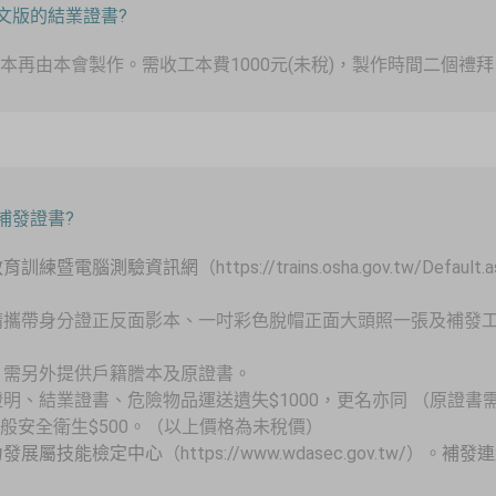
英文版的結業證書?
本再由本會製作。需收工本費1000元(未稅)，製作時間二個禮拜
理補發證書?
教育訓練暨電腦測驗資訊網
（https://trains.osha.gov.tw/D
，請攜帶身分證正反面影本、一吋彩色脫帽正面大頭照一張及補發
外，需另外提供戶籍謄本及原證書。
滿證明、結業證書、危險物品運送遺失$1000，更名亦同 （原證
般安全衛生$500。（以上價格為未稅價）
力發展屬技能檢定中心
（https://www.wdasec.gov.tw/）。
補發連