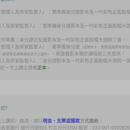
防火管理人及保安監督人）：需準備身分證影本及一吋彩色正面脫
。
管理人及保安監督人）：需準備身分證影本及一吋彩色正面脫帽大
需另外準備：身分證正反面影本及一吋彩色正面脫帽大頭照二張。
防火管理人及保安監督人）：需準備身分證
（或健保卡、駕照或護照等其他
、原證書影本需於課程前三天提供。
一編號等足資辨識其身分之證件）
管理人及保安監督人）：身分證影本及一吋彩色正面脫帽大頭照一
最近一次上課之證書
正本
。
式?
（或上課前）繳清，請以
現金、支票或匯款
方式繳納
。
業銀行 總行代號805 竹北分行0300 帳號：030-001-0000