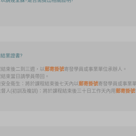
假可以請幾堂課?是否需提出相關證明?
到結業證書?
課程結束後二到三週，以
郵寄掛號
寄發學員或事業單位承辦人。
課程結束當日請學員帶回。
一般安全衛生：將於課程結束後七天內以
郵寄掛號
寄發學員或事業
安監督人(初訓及複訓)：將於課程結束後三十日工作天內用
郵寄掛號