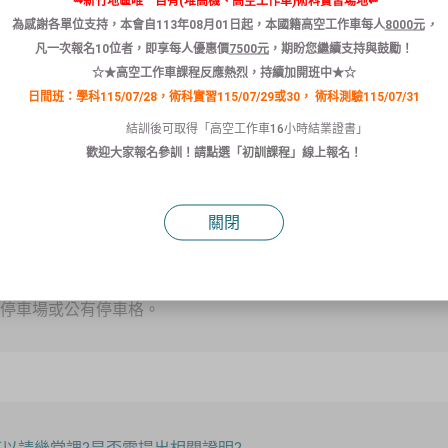
⇝新竹地區唯一自有(堆高機、高空工作車)術科實習場地⇜
為感謝各單位支持，本會自
113
年
08
月
01
日
起
，本國籍
高空
工作
車
每人
8000
元
，
凡
一次報名
10
位者
，
即享
每人
優惠
價
7500
元
，
期盼您繼續支持與鼓勵！
辦?
☆★高空工作車課程反應熱烈，持續加開班中★☆
日間班：學科115/07/28，術科實習115/07/29或30，
術科測驗115/07/31
1/5以上者，通知退訓。
署及縣
(
市
)
政府主管機關，
不定期進行點名
，點名不到即以退訓論
結訓後可取得「高空工作車16小時結業證書」
歡迎大家報名參訓！請點選「
初訓課程
」線上報名！
關閉
停車場?
人停車場或公有停車格。