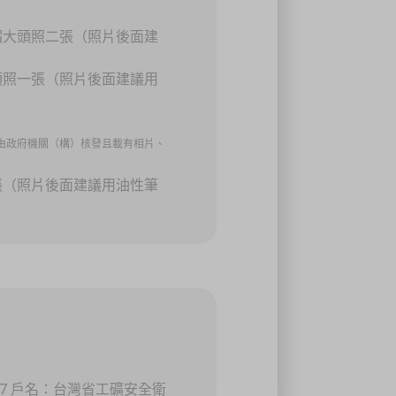
帽大頭照二張（照片後面建
頭照一張（照片後面建議用
由政府機關（構）核發且載有相片、
張（照片後面建議用油性筆
8287 戶名：台灣省工礦安全衛