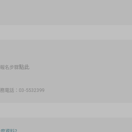
點此
，報名步驟
話：03-5532399
什麼資料?