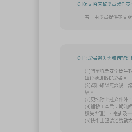
Q10: 是否有幫學員製作
有，由學員提供英文版
Q11: 證書遺失需如何辦
(1)請至
職業安全衛生
單位結訓取得證書。
(2)資料確認無誤後
續。
(3)更名除上述文件
(4)補發工本費：期
遺失辦理）、複訓及一
(5)技術士證請洽
勞動