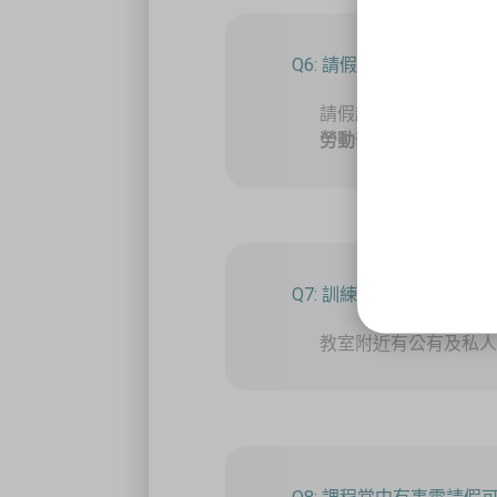
Q6: 請假超過五分之一怎麼
請假超過總上課時數的
勞動部職業安全衛生
Q7: 訓練教室附近是否有
教室附近有公有及私