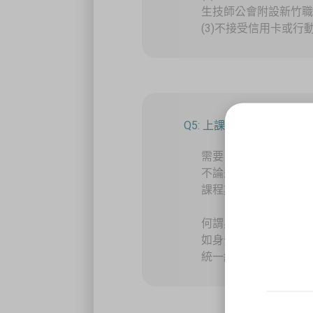
生技師公會附設新竹
(3)不接受信用卡或
Q5: 上課期間身分證明
需要。
不論是初訓或複訓課
課程期間身分證明文
何謂身分證明文件？
如身分證、健保卡、
統一編號等足資辨識