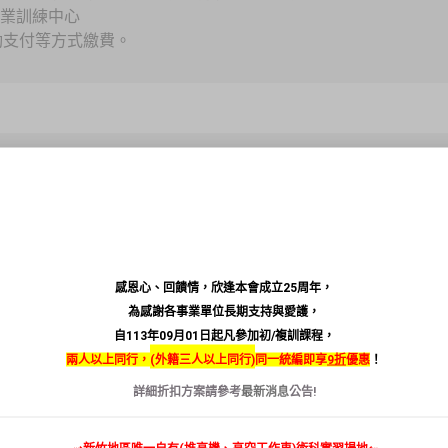
職業訓練中心
行動支付等方式繳費。
文件需隨身攜帶嗎？
程，主管機關將不定時進行查課，
件需隨身攜帶，以利主管機關辨明身分。
感恩心、回饋情，欣逢本會成立25周年，
為感謝各事業單位長期支持與愛護，
自113年09月01日起凡參加初/複訓課程，
駕照、居留證或護照等，其他由政府機關（構）核發且載有相片
兩人以上同行，
(
外籍三人以上同行)
同一統編即享
9折
優惠
！
其身分之證件。
詳細折扣方案請參考
最新消息
公告!