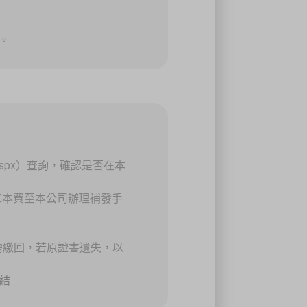
。
efault.aspx）查詢，確認是否在本
工本費至本公司辦理補發手
書需繳回，若原證書遺失，以
結