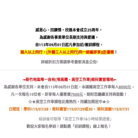
專業服務
感恩心、回饋情，欣逢本會成立25周年，
為感謝各事業單位長期支持與愛護，
自113年09月01日起凡參加初/複訓課程，
兩人以上同行，
(
外籍三人以上同行)
同一統編即享
9折
優惠
！
詳細折扣方案請參考
最新消息
公告!
衛生人才
⇝新竹地區唯一自有(堆高機、高空工作車)術科實習場地⇜
（廠內開班）
為感謝各單位支持，本會自
113
年
08
月
01
日
起
，本國籍
高空
工作
車
每人
8000
元
，
專案稽核服務
凡
一次報名
10
位者
，
即享
每人
優惠
價
7500
元
，
期盼您繼續支持與鼓勵！
☆★高空工作車課程反應熱烈，持續加開班中★☆
內空氣品質檢測
日間班：學科115/07/28，術科實習115/07/29或30，
術科測驗115/07/31
結訓後可取得「高空工作車16小時結業證書」
理系統（ISO 45001、ISO 14001、ISO 9001、ISO 4064、IS
歡迎大家報名參訓！請點選「
初訓課程
」線上報名！
取得合格證