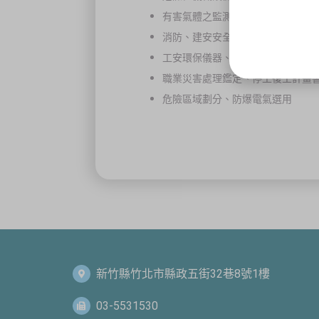
有害氣體之監測系統、局部排氣裝
消防、建安安全設備檢測、申報、
工安環保儀器、防護器材、標示牌
職業災害處理鑑定、停工復工計畫
危險區域劃分、防爆電氣選用
新竹縣竹北市縣政五街32巷8號1樓
03-5531530