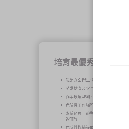
培育最優秀職業安全
職業安全衛生教育訓練、專題講座
勞動檢查及安全衛生顧問、環安衛
作業環境監測、環境檢測分析、室
危險性工作場所審查檢查申辦簽認
永續發展、職業安全衛生管理績效審查認可、管
證輔導
危險性機械設備申請、檢查、測試