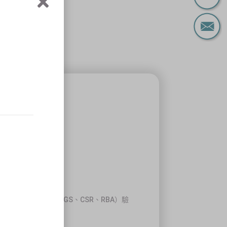
O 14067、ESG、SDGS、CSR、RBA）驗