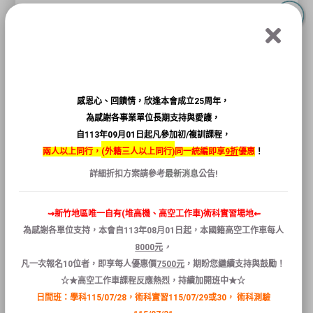
請報考
第三梯
乙級職業安全衛生管
理員之考生，
先至技能檢定中心
確認
考試地點
https://eservice.wdasec.gov.tw/WWW/C101Q
感恩心、回饋情，欣逢本會成立25周年，
為感謝各事業單位長期支持與愛護，
自113年09月01日起凡參加初/複訓課程，
若考生分配至本中心考試，測驗日
兩人以上同行，
(
外籍三人以上同行)
同一統編即享
9折
優惠
！
期預計在
11/21、11/22、11/25
詳細折扣方案請參考
最新消息
公告!
詳細日期請依准考證為準，恕無法
⇝新竹地區唯一自有(堆高機、高空工作車)術科實習場地⇜
指定考試日期
為感謝各單位支持，本會自
113
年
08
月
01
日
起
，本國籍
高空
工作
車
每人
8000
元
，
准考證預計寄出時間為11/05，寄出
凡
一次報名
10
位者
，
即享
每人
優惠
價
7500
元
，
期盼您繼續支持與鼓勵！
後會簡訊通知，屆時請留意掛號信
☆★高空工作車課程反應熱烈，持續加開班中★☆
日間班：學科115/07/28，術科實習115/07/29或30，
術科測驗
件。