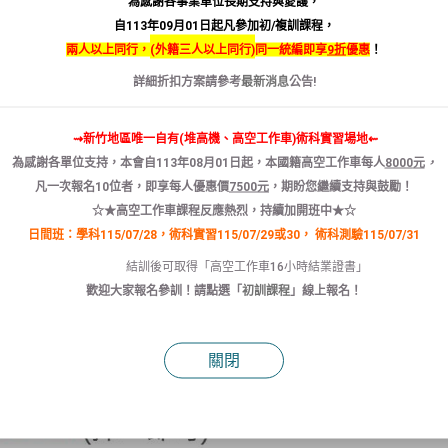
為感謝各事業單位長期支持與愛護，
自113年09月01日起凡參加初/複訓課程，
兩人以上同行，
(
外籍三人以上同行)
同一統編即享
9折
優惠
！
詳細折扣方案請參考
最新消息
公告!
⇝新竹地區唯一自有(堆高機、高空工作車)術科實習場地⇜
為感謝各單位支持，本會自
113
年
08
月
01
日
起
，本國籍
高空
工作
車
每人
8000
元
，
凡
一次報名
10
位者
，
即享
每人
優惠
價
7500
元
，
期盼您繼續支持與鼓勵！
☆★高空工作車課程反應熱烈，持續加開班中★☆
日間班：學科115/07/28，術科實習115/07/29或30，
術科測驗115/07/31
結訓後可取得「高空工作車16小時結業證書」
歡迎大家報名參訓！請點選「
初訓課程
」線上報名！
關閉