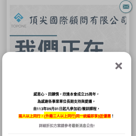
感恩心、回饋情，欣逢本會成立25周年，
為感謝各事業單位長期支持與愛護，
自113年09月01日起凡參加初/複訓課程，
兩人以上同行，
(
外籍三人以上同行)
同一統編即享
9折
優惠
！
詳細折扣方案請參考
最新消息
公告!