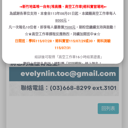
⇝新竹地區唯一自有(堆高機、高空工作車)術科實習場地⇜
為感謝各單位支持，本會自
113
年
08
月
01
日
起
，本國籍
高空
工作
車
每人
8000
元
，
凡
一次報名
10
位者
，
即享
每人
優惠
價
7500
元
，
期盼您繼續支持與鼓勵！
☆★高空工作車課程反應熱烈，持續加開班中★☆
日間班：學科115/07/28，術科實習115/07/29或30，
術科測驗
115/07/31
結訓後可取得「高空工作車16小時結業證書」
歡迎大家報名參訓！請點選「
初訓課程
」線上報名！
關閉
回列表