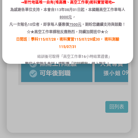
⇝新竹地區唯一自有(堆高機、高空工作車)術科實習場地⇜
為感謝各單位支持，本會自
113
年
08
月
01
日
起
，本國籍
高空
工作
車
每人
8000
元
，
凡
一次報名
10
位者
，
即享
每人
優惠
價
7500
元
，
期盼您繼續支持與鼓勵！
☆★高空工作車課程反應熱烈，持續加開班中★☆
日間班：學科115/07/28，術科實習115/07/29或30，
術科測驗
115/07/31
結訓後可取得「高空工作車16小時結業證書」
歡迎大家報名參訓！請點選「
初訓課程
」線上報名！
關閉
回列表