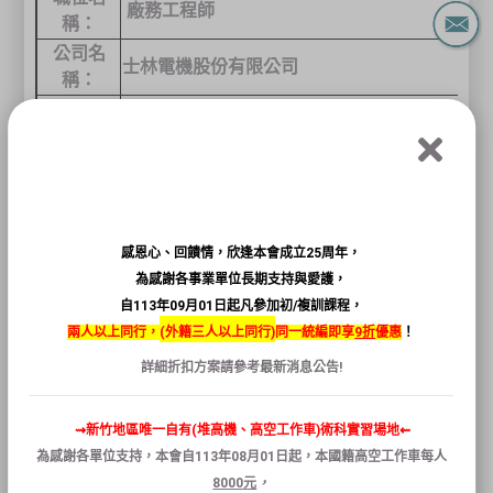
廠務工程師
稱：
公司
名
士林電機股份有限公司
稱：
工作地
新竹縣新豐鄉中崙村
234
號
點：
工作時
日班
段：
工作性
全職
質：
感恩心、回饋情，欣逢本會成立25周年，
工作待
為感謝各事業單位長期支持與愛護，
待面議
遇：
自113年09月01日起凡參加初/複訓課程，
兩人以上同行，
(
外籍三人以上同行)
同一統編即享
9折
優惠
！
職業安全管理師、
所需證
乙級職業安全衛生管理員、
詳細折扣方案請參考
最新消息
公告!
照：
乙級室內配線技術士
⇝新竹地區唯一自有(堆高機、高空工作車)術科實習場地⇜
1.
協助職業安全衛生管理相關業務
為感謝各單位支持，本會自
113
年
08
月
01
日
起
，本國籍
高空
工作
車
每人
2.
執行安全衛生督導及稽核
8000
元
，