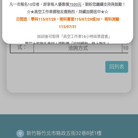
工作內
3.
擬定改善建議、並追蹤改善情況
凡
一次報名
10
位者
，
即享
每人
優惠
價
7500
元
，
期盼您繼續支持與鼓勵！
容：
4.
規劃、執行勞工安全教育訓練及其他勞工安全
☆★高空工作車課程反應熱烈，持續加開班中★☆
5.
公用設備日常維護保養、簡易水電修繕、異常
日間班：學科115/07/28，術科實習115/07/29或30，
術科測驗
6.
其他臨時交辦應配合之工作任務。
115/07/31
結訓後可取得「高空工作車16小時結業證書」
聯絡人
陳雪琳
聯絡方
歡迎大家報名參訓！請點選「
初訓課程
」線上報名！
式：
洽詢
方式
104
人
關閉
回列表
新竹縣竹北市縣政五街32巷8號1樓