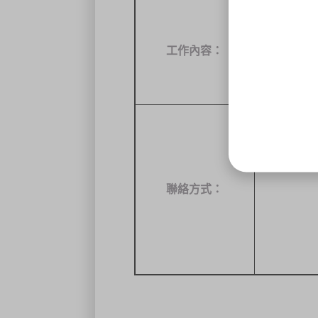
1.
熟水電、
2.
工等跟建
工作內容：
3.
熟悉高空
4.
需具有高
5.
如有屋頂
聯絡方式：