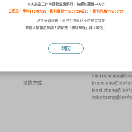
☆★高空工作車課程反應熱烈，持續加開班中★☆
泥作、木工、油漆、抓漏防水施
日間班：學科115/07/28，術科實習115/07/29或30，
術科測驗115/07/31
築土木裝修者，優先錄取。
作業及基本保養維護操作。
(
懼高者勿試
)
結訓後可取得「高空工作車16小時結業證書」
空作業相關證照。
歡迎大家報名參訓！請點選「
初訓課程
」線上報名！
作業主管證照者優先面試。
聯絡人
人資部
關閉
1.
透過
104
投遞履歷
2.Email
：
sherry.huang@le
洽詢方式
bruce.cho@leofo
jessi.chang@leof
toby.tseng@leof