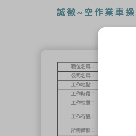
誠徵~空作業車操
職位
名稱：
空作業車操
公司
名稱：
六福旅遊集
工作地點：
新竹縣關西
工作時段：
日班
工作性質：
全職
月薪
36,000
工作待遇：
（固定或變
所需證照：
高空工作車