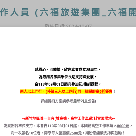
作人員 (六福旅遊集團_六福
發佈日期:
2024-10-07
作人員
感恩心、回饋情，欣逢本會成立25周年，
團
_
六福開發股份有限公司
為感謝各事業單位長期支持與愛護，
鎮仁安里拱子溝
60
號
自113年09月01日起凡參加初/複訓課程，
兩人以上同行，
(
外籍三人以上同行)
同一統編即享
9折
優惠
！
詳細折扣方案請參考
最新消息
公告!
~43,000
元
⇝新竹地區唯一自有(堆高機、高空工作車)術科實習場地⇜
動薪資因個人資歷或績效而異）
為感謝各單位支持，本會自
113
年
08
月
01
日
起
，本國籍
高空
工作
車
每人
8000
元
，
操作人員
凡
一次報名
10
位者
，
即享
每人
優惠
價
7500
元
，
期盼您繼續支持與鼓勵！