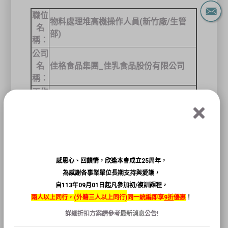
職位
物料處理堆高機操作人員
(
新竹廠
/
生管
名
部
)
稱：
公司
名
佳格食品集團
_
佳乳食品股份有限公司
稱：
工作
地
新竹縣湖口鄉光復路
7
號
點：
工作
時
日班
，
08:00~16:30
段：
感恩心、回饋情，欣逢本會成立25周年，
工作
為感謝各事業單位長期支持與愛護，
性
全職
自113年09月01日起凡參加初/複訓課程，
質：
兩人以上同行，
(
外籍三人以上同行)
同一統編即享
9折
優惠
！
工作
月薪
28,000~37,000
元
詳細折扣方案請參考
最新消息
公告!
待
（固定或變動薪資因個人資歷或績效而