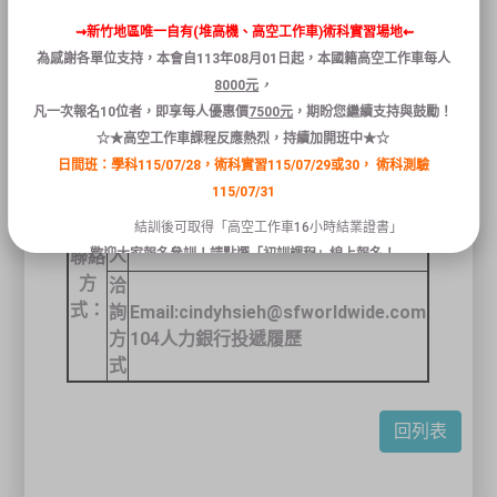
遇：
異）
⇝新竹地區唯一自有(堆高機、高空工作車)術科實習場地⇜
所需
為感謝各單位支持，本會自
113
年
08
月
01
日
起
，本國籍
高空
工作
車
每人
證
堆高機操作技術士
8000
元
，
照：
凡
一次報名
10
位者
，
即享
每人
優惠
價
7500
元
，
期盼您繼續支持與鼓勵！
工作
1.
堆高機操作、原物料承載
.
☆★高空工作車課程反應熱烈，持續加開班中★☆
內
2.
原料分秤、備料作業
.
日間班：學科115/07/28，術科實習115/07/29或30，
術科測驗
容：
115/07/31
聯
絡
謝小姐
結訓後可取得「高空工作車16小時結業證書」
人
歡迎大家報名參訓！請點選「
初訓課程
」線上報名！
聯絡
方
洽
式：
詢
Email:cindyhsieh@sfworldwide.com
關閉
方
104
人力銀行投遞履歷
式
回列表