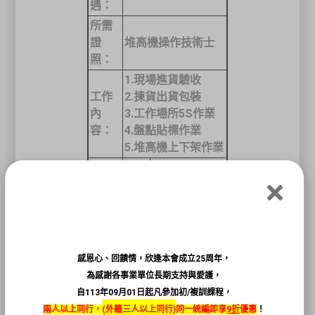
遇：
所需
證
堆高機操作技術士
照：
1.現場進貨驗收
工作
2.揀貨出貨包裝
內
3.工作場所5S作業
容：
4.盤點貼標作業
5.堆高機上下架作業
聯絡
溫小姐
人
聯絡
電話：
03-
方
4964666
分機
洽詢
式：
707
方式
104
人力銀行
感恩心、回饋情，欣逢本會成立25周年，
投遞履歷
為感謝各事業單位長期支持與愛護，
自113年09月01日起凡參加初/複訓課程，
兩人以上同行，
(
外籍三人以上同行)
同一統編即享
9折
優惠
！
職位