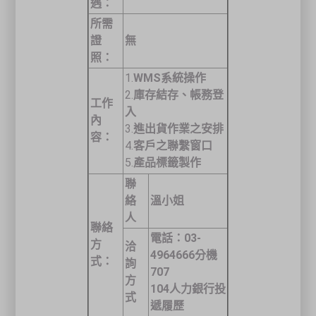
遇：
所需
證
無
照：
1.
WMS
系統操作
2.
庫存結存、帳務登
工作
入
內
3.
進出貨作業之安排
容：
4.
客戶之聯繫窗口
5.
產品標籤製作
聯
絡
溫小姐
人
聯絡
電話：
03-
方
洽
4964666
分機
式：
詢
707
方
104
人力銀行投
式
遞履歷