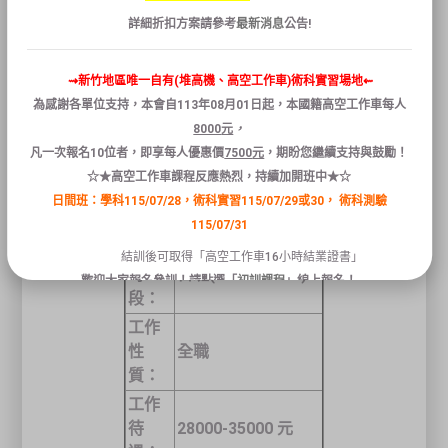
名
客服人員
詳細折扣方案請參考
最新消息
公告!
稱：
公司
⇝新竹地區唯一自有(堆高機、高空工作車)術科實習場地⇜
喜提達物流股份有
名
為感謝各單位支持，本會自
113
年
08
月
01
日
起
，本國籍
高空
工作
車
每人
限公司
稱：
8000
元
，
新竹縣芎林鄉五和
凡
一次報名
10
位者
，
即享
每人
優惠
價
7500
元
，
期盼您繼續支持與鼓勵！
工作
街251 號、
☆★高空工作車課程反應熱烈，持續加開班中★☆
地
新竹縣寶山鄉水仙
日間班：學科115/07/28，術科實習115/07/29或30，
術科測驗
點：
路221 路
115/07/31
工作
結訓後可取得「高空工作車16小時結業證書」
時
日班
(09:00-18:00)
歡迎大家報名參訓！請點選「
初訓課程
」線上報名！
段：
工作
關閉
性
全職
質：
工作
待
28000-35000 元