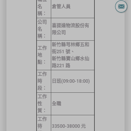
名
倉管人員
稱：
公司
喜提達物流股份有
名
限公司
稱：
新竹縣芎林鄉五和
工作
街251 號、
地
新竹縣寶山鄉水仙
點：
路221 路
工作
時
日班
(09:00-18:00)
段：
工作
性
全職
質：
工作
待
33500-38000 元