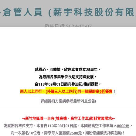
~倉管人員 (薪宇科技股份有限
發佈日期:
2024-10-07
名稱：
倉管專員
感恩心、回饋情，欣逢本會成立25周年，
名稱：
薪宇科技股份有限公司
為感謝各事業單位長期支持與愛護，
地點：
新竹縣竹北市環北路一段
269
巷
100
號
自113年09月01日起凡參加初/複訓課程，
兩人以上同行，
(
外籍三人以上同行)
同一統編即享
9折
優惠
！
時段：
日班，
08:00~17:00
詳細折扣方案請參考
最新消息
公告!
性質：
全職
日班，
08:00~17:30
待遇：
⇝新竹地區唯一自有(堆高機、高空工作車)術科實習場地⇜
（休息時間
10:00-10:15
、
12:15-13:15
、
15:15-15:30
）
為感謝各單位支持，本會自
113
年
08
月
01
日
起
，本國籍
高空
工作
車
每人
8000
元
，
證照：
堆高機操作技術士
凡
一次報名
10
位者
，
即享
每人
優惠
價
7500
元
，
期盼您繼續支持與鼓勵！