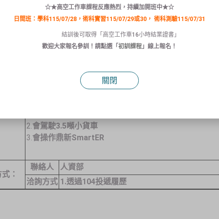
☆★高空工作車課程反應熱烈，持續加開班中★☆
日間班：學科115/07/28，術科實習115/07/29或30，
術科測驗115/07/31
1.
原物料／成品進出貨作業
2.
協助每月倉管盤點作業
結訓後可取得「高空工作車16小時結業證書」
3.
備材發料及材料退料入庫作業
歡迎大家報名參訓！請點選「
初訓課程
」線上報名！
4.
倉管儲位環境整理整頓
5.
包裝／收貨作業
內容：
【
必要條件
】
關閉
1.
需搬運重物
(10-15
公斤不等的石英產品
)
【
加分條件
】
1.
會操作堆高機
2.
會駕駛
3.5
噸小貨車
3.
會操作鼎新
SmartER
聯絡人
人資部
方式：
洽詢方式
1.
透過
104
投遞履歷