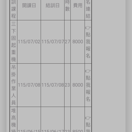
訓
時
名
開課日
結訓日
費用
課
數
連
程
結
三
👉
下
點
固
115/07/02
115/07/07
27
8000
我
起
報
重
名
機
吊
👉
掛
點
作
115/07/08
115/07/08
23
8000
我
業
報
人
名
員
堆
高
👉
機
點
操
115/06/15
115/06/17
23
8500
我