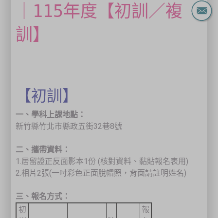
｜115年度【初訓／複
訓】
【初訓】
一
、學科上課地點：
新竹縣竹北市縣政五街32巷8號
二、攜帶資料：
1.居留證正反面影本1份 (核對資料、黏貼報名表用)
2.相片2張(一吋彩色正面脫帽照，背面請註明姓名)
三、報名方式：
初
報