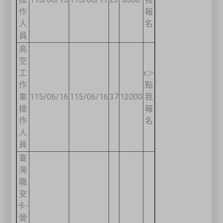
作
報
人
名
員
高
空
工
👉
作
點
車
115/06/16
115/06/16
37
12000
我
操
報
作
名
人
員
臺
灣
職
安
卡-
營