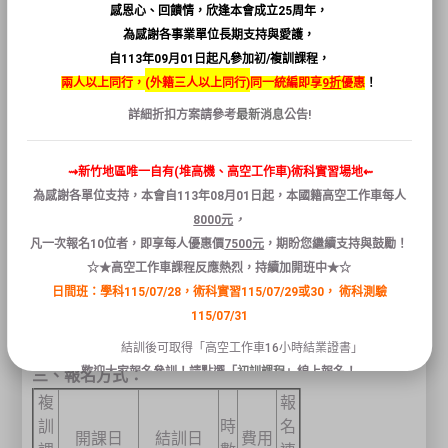
教
名
感恩心、回饋情，欣逢本會成立25周年，
育
為感謝各事業單位長期支持與愛護，
訓
自113年09月01日起凡參加初/複訓課程，
練
兩人以上同行，
(
外籍三人以上同行)
同一統編即享
9折
優惠
！
詳細折扣方案請參考
最新消息
公告!
⇝新竹地區唯一自有(堆高機、高空工作車)術科實習場地⇜
【複訓】
為感謝各單位支持，本會自
113
年
08
月
01
日
起
，本國籍
高空
工作
車
每人
8000
元
，
一
、上課地點：
凡
一次報名
10
位者
，
即享
每人
優惠
價
7500
元
，
期盼您繼續支持與鼓勵！
新竹縣竹北市縣政五街32巷8號
☆★高空工作車課程反應熱烈，持續加開班中★☆
日間班：學科115/07/28，術科實習115/07/29或30，
術科測驗
二、攜帶資料：
115/07/31
個人居留証正本(核對資料)
結訓後可取得「高空工作車16小時結業證書」
歡迎大家報名參訓！請點選「
初訓課程
」線上報名！
三、報名方式：
複
報
訓
時
名
開課日
結訓日
費用
關閉