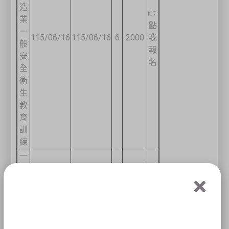
造
👉
業
點
一
115/06/16
115/06/16
6
2000
我
般
報
安
名
全
衛
生
教
育
訓
練
一
般
安
👉
全
點
衛
115/09/08
115/09/08
7
2500
我
生
報