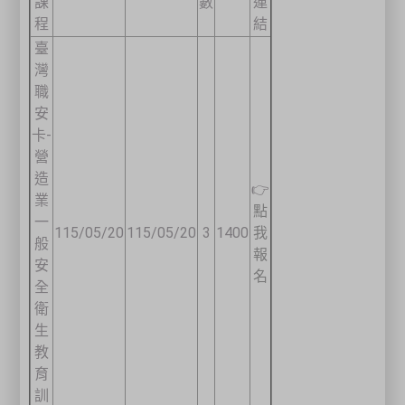
課
數
連
程
結
臺
灣
職
安
卡-
營
造
👉
業
點
一
115/05/20
115/05/20
3
1400
我
般
報
安
名
全
衛
生
教
育
訓