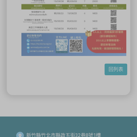
回列表
新竹縣竹北市縣政五街32巷8號1樓