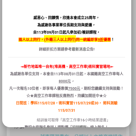
泰國籍臺灣職安卡-營造業一般安全衛生
教育訓練
2026-08-17(一)
感恩心、回饋情，欣逢本會成立25周年，
為感謝各事業單位長期支持與愛護，
2026-08-17(一)
自113年09月01日起凡參加初/複訓課程，
日間班
兩人以上同行，
(
外籍三人以上同行)
同一統編即享
9折
優惠
！
--
詳細折扣方案請參考
最新消息
公告!
6
⇝新竹地區唯一自有(堆高機、高空工作車)術科實習場地⇜
2000
為感謝各單位支持，本會自
113
年
08
月
01
日
起
，本國籍
高空
工作
車
每人
強力招生
8000
元
，
凡
一次報名
10
位者
，
即享
每人
優惠
價
7500
元
，
期盼您繼續支持與鼓勵！
下載
☆★高空工作車課程反應熱烈，持續加開班中★☆
報名
日間班：學科115/07/28，術科實習115/07/29或30，
術科測驗
115/07/31
結訓後可取得「高空工作車16小時結業證書」
9
歡迎大家報名參訓！請點選「
初訓課程
」線上報名！