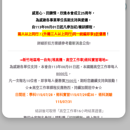
感恩心、回饋情，欣逢本會成立25周年，
為感謝各事業單位長期支持與愛護，
自113年09月01日起凡參加初/複訓課程，
兩人以上同行，
(
外籍三人以上同行)
同一統編即享
9折
優惠
！
詳細折扣方案請參考
最新消息
公告!
⇝新竹地區唯一自有(堆高機、高空工作車)術科實習場地⇜
為感謝各單位支持，本會自
113
年
08
月
01
日
起
，本國籍
高空
工作
車
每人
8000
元
，
凡
一次報名
10
位者
，
即享
每人
優惠
價
7500
元
，
期盼您繼續支持與鼓勵！
☆★高空工作車課程反應熱烈，持續加開班中★☆
日間班：學科115/07/28，術科實習115/07/29或30，
術科測驗
115/07/31
結訓後可取得「高空工作車16小時結業證書」
歡迎大家報名參訓！請點選「
初訓課程
」線上報名！