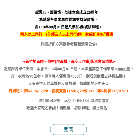
環境介紹
感恩心、回饋情，欣逢本會成立25周年，
為感謝各事業單位長期支持與愛護，
自113年09月01日起凡參加初/複訓課程，
兩人以上同行，
(
外籍三人以上同行)
同一統編即享
9折
優惠
！
訓練教室
電腦試場
實習場地
活動花絮
詳細折扣方案請參考
最新消息
公告!
⇝新竹地區唯一自有(堆高機、高空工作車)術科實習場地⇜
為感謝各單位支持，本會自
113
年
08
月
01
日
起
，本國籍
高空
工作
車
每人
8000
元
，
凡
一次報名
10
位者
，
即享
每人
優惠
價
7500
元
，
期盼您繼續支持與鼓勵！
☆★高空工作車課程反應熱烈，持續加開班中★☆
日間班：學科115/07/28，術科實習115/07/29或30，
術科測驗115/07/31
結訓後可取得「高空工作車16小時結業證書」
歡迎大家報名參訓！請點選「
初訓課程
」線上報名！
關閉