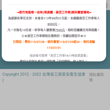
⇝新竹地區唯一自有(堆高機、高空工作車)術科實習場地⇜
為感謝各單位支持，本會自
113
年
08
月
01
日
起
，本國籍
高空
工作
車
每人
8000
元
，
新竹縣竹北市縣政五街32巷8號1樓
凡
一次報名
10
位者
，
即享
每人
優惠
價
7500
元
，
期盼您繼續支持與鼓勵！
03-5532399、 03-5531597
☆★高空工作車課程反應熱烈，持續加開班中★☆
日間班：學科115/07/28，術科實習115/07/29或30，
術科測驗
03-5531530
115/07/31
結訓後可取得「高空工作車16小時結業證書」
service@yurta.com.tw
歡迎大家報名參訓！請點選「
初訓課程
」線上報名！
Copyright 2012 - 2022 台灣省工商安全衛生協會
隱私權政
關閉
|
策