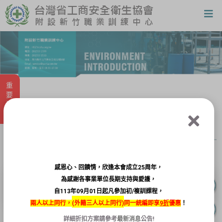
重要消息
活動花絮
感恩心、回饋情，欣逢本會成立25周年，
為感謝各事業單位長期支持與愛護，
自113年09月01日起凡參加初/複訓課程，
兩人以上同行，
(
外籍三人以上同行)
同一統編即享
9折
優惠
！
詳細折扣方案請參考
最新消息
公告!