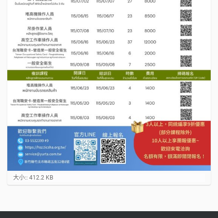
點
大小:: 412.2 KB
選
以
顯
示