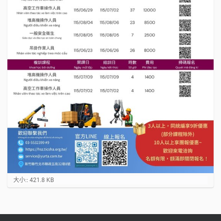
點
大小:: 421.8 KB
選
以
顯
示