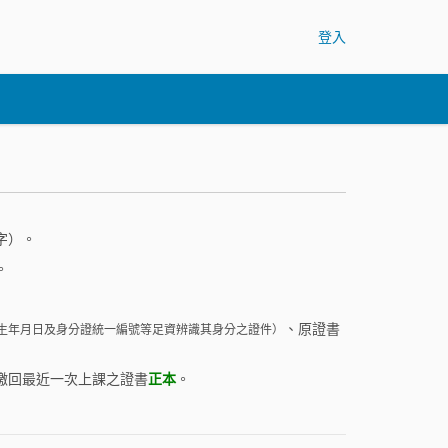
登入
字）。
。
、原證書
生年月日及身分證統一編號等足資辨識其身分之證件）
繳回最近一次上課之證書
正本
。