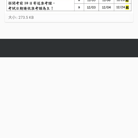
點
大小:: 273.5 KB
選
以
顯
示
原
大
小
圖
片
…