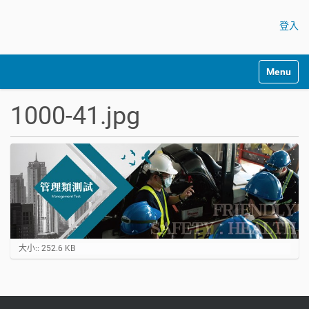
登入
Toggle na
1000-41.jpg
點
大小:: 252.6 KB
選
以
顯
示
原