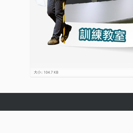
點
大小:: 104.7 KB
選
以
顯
示
原
大
小
圖
片
…