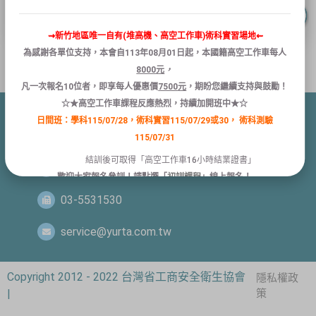
⇝新竹地區唯一自有(堆高機、高空工作車)術科實習場地⇜
為感謝各單位支持，本會自
113
年
08
月
01
日
起
，本國籍
高空
工作
車
每人
8000
元
，
凡
一次報名
10
位者
，
即享
每人
優惠
價
7500
元
，
期盼您繼續支持與鼓勵！
☆★高空工作車課程反應熱烈，持續加開班中★☆
日間班：學科115/07/28，術科實習115/07/29或30，
術科測驗
新竹縣竹北市縣政五街32巷8號1樓
115/07/31
結訓後可取得「高空工作車16小時結業證書」
03-5532399、 03-5531597
歡迎大家報名參訓！請點選「
初訓課程
」線上報名！
03-5531530
關閉
service@yurta.com.tw
Copyright 2012 - 2022 台灣省工商安全衛生協會
隱私權政
|
策