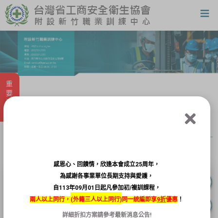
重要消息
課程報名
感恩心、回饋情，欣逢本會成立25周年，
為感謝各事業單位長期支持與愛護，
自113年09月01日起凡參加初/複訓課程，
兩人以上同行，
(
外籍三人以上同行)
同一統編即享
9折
優惠
！
已過報名期限，無法報名
詳細折扣方案請參考
最新消息
公告!