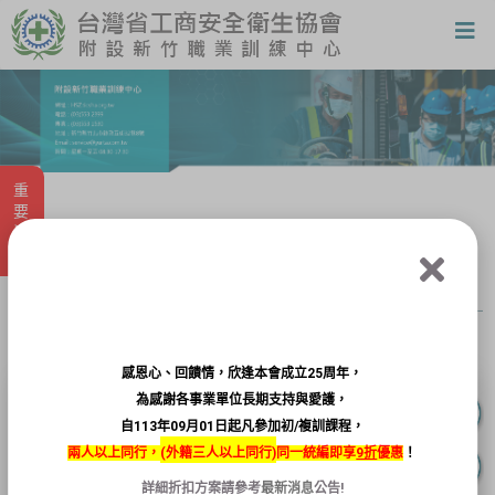
重要消息
課程報名
感恩心、回饋情，欣逢本會成立25周年，
為感謝各事業單位長期支持與愛護，
自113年09月01日起凡參加初/複訓課程，
兩人以上同行，
(
外籍三人以上同行)
同一統編即享
9折
優惠
！
已過報名期限，無法報名
詳細折扣方案請參考
最新消息
公告!