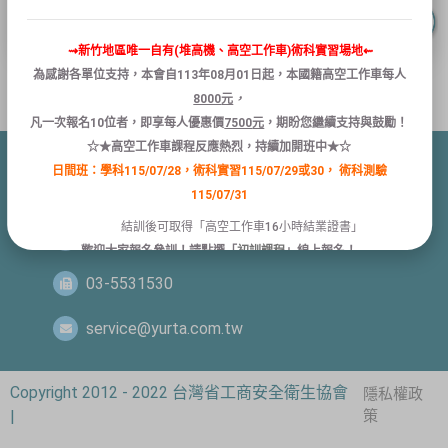
⇝新竹地區唯一自有(堆高機、高空工作車)術科實習場地⇜
為感謝各單位支持，本會自
113
年
08
月
01
日
起
，本國籍
高空
工作
車
每人
8000
元
，
凡
一次報名
10
位者
，
即享
每人
優惠
價
7500
元
，
期盼您繼續支持與鼓勵！
☆★高空工作車課程反應熱烈，持續加開班中★☆
日間班：學科115/07/28，術科實習115/07/29或30，
術科測驗
新竹縣竹北市縣政五街32巷8號1樓
115/07/31
結訓後可取得「高空工作車16小時結業證書」
03-5532399、 03-5531597
歡迎大家報名參訓！請點選「
初訓課程
」線上報名！
03-5531530
關閉
service@yurta.com.tw
Copyright 2012 - 2022 台灣省工商安全衛生協會
隱私權政
|
策